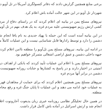
برخی منابع همچنین گزارش دادند که دفاتر کنسولگری آمریکا در تل آویو د
شهردار تل آویو در این شهر حالت آماده باش اعلام کرد.
نیروهای مسلح یمن در بیانیه ای اعلام کردند که در راستای دفاع از 
کشی ارتش رژیم صهیونیستی علیه مردم غزه، به یک هدف مهم در تل آویو 
در این بیانیه آمده است که این حمله با پهپاد جدیدی به نام یافا انج
دشمن را دارد و توسط رادارها قابل شناسایی نیست و این عملیات کاملاً 
در ادامه این بیانیه، نیروهای مسلح یمن تل‌آویو را منطقه ناامن اعلام کر
جبهه داخلی دشمن و عمق اراضی اشغالی متمرکز خواهیم بود.
نیروهای مسلح یمن با اعلام این عملیات تأیید کردند که بانکی از اهدا
امنیتی در اختیار دارند و در پاسخ به کشتارها و جنایات روزانه صهیونیست
دشمن در برابر آنها مردم غزه
نیروهای مسلح یمن همچنین اعلام کردند که برای حمایت از مجاهدان قهر
به عملیات خود ادامه می دهند و این عملیات تا پایان جنگ غزه و رفع م
منطقه.
در همین حال تحلیلگر نظامی روزنامه عبری زبان یدیعوت آحارونوت اعلا
انجام شد و ارتش اسرائیل در آماده باش کامل قرار داشت.