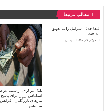
نوشته
مطالب مرتبط
فیفا حذف اسرائیل را به تعویق
انداخت
جولای 19, 2024
کیسان
0
بانک مرکزی: از شنبه عرض
اسکناس ارز را برای پاسخ ب
نیاز‌های بازرگانان، افزایش
می‌دهیم