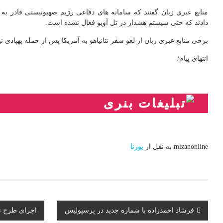
منابع عبری زبان گفتند که سامانه های دفاعی رژیم صهیونیستی قادر به ر
دادند که حتی سیستم هشدار در تل آویو فعال نشده است.
برخی منابع عبری زبان از لغو سفر نتانیاهو به آمریکا پس از حمله پهپادی ن
انتهای پیام/
mizanonline به نقل از
یورنا
پیمایش
فرشاد احمدزاده با شماره جدید در پرسپولیس
اجرای طرح نه