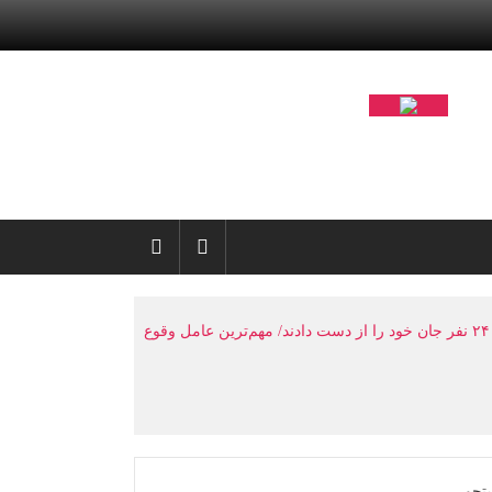
پلیس راهور: پایان طرح ترافیکی اربعین با ثبت ۶۷ میلیون تردد/ در طول ۲۰ روز، ۱۵۴ نفر در تصادفات مصدوم شدند و ۲۴ نفر جان خود را از دست دادند/ مهم‌ترین عامل وقوع
تجو