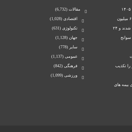
مقالات
(6,732)
پلیس راهور: پایان طرح ترافیکی اربعین با ثبت ۶۷ میلیون
اقتصادی
(1,028)
تردد/ در طول ۲۰ روز، ۱۵۴ نفر در تصادفات مصدوم شدند و ۲۴
تکنولوژی
(631)
 سوانح
جهان
(1,128)
سایر
(778)
عمومی
(1,137)
لیاردی به او را تکذیب
فرهنگی
(842)
ورزشی
(1,099)
 بیمه های