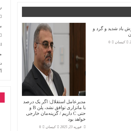
ر
ب
ش باد شدید و گرد و
ن
کیسان
0
م
د
آگ
مدیرعامل استقلال: اگر یک درصد
با ماتزاری توافق نشد، پلن B و
حتی C داریم / گزینه‌مان خارجی
خواهد بود
فوریه 23, 2025
کیسان
0