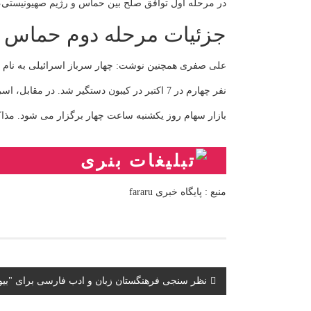
در مرحله اول توافق صلح بین حماس و رژیم صهیونیستی،
جزئیات مرحله دوم حماس و
علی صفری همچنین نوشت: چهار سرباز اسرائیلی به نام های
نفر چهارم در 7 اکتبر در کیبون دستگیر شد. در مقابل، اسرائیل یکصد و هشتاد اسیر فلسطینی را آزاد می کند.
بازار سهام روز یکشنبه ساعت چهار برگزار می شود. مذاکر
منبع : پایگاه خبری fararu
پیمایش
نظر سنجی فرهنگستان زبان و ادب فارسی برای "بیو
نوشته