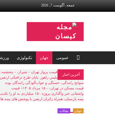
رش
جمعه, آگوست 7, 2026
ه
حتوا
مجله
کیسان
مجله
اینترنتی
کیسان
عمومی
جهان
تکنولوژی
ورزش
قیمت پرواز تهران – شیراز، – پنجشنبه ۱۵ مرداد ۱۴۰۵
آخرین اخبار:
سوانح رانندگی، خستگی و خواب‌آلودگی رانندگان بوده
قیمت مسکن در تهران، – ۱۵ مرداد ۱۴۰۵+ قیمت
واشقانی خبر واگذاری پروژه ۱۵۰ میلیاردی به او را تکذیب کرد
بیمه پارسیان، همراه زائران اربعین با پوشش های بیمه ه
جهان
مقالات