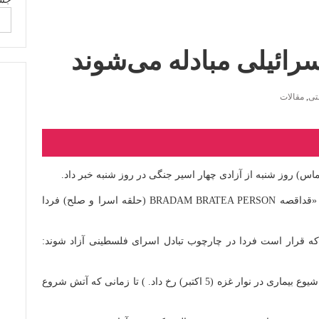
رائیلی مبادله می‌شوند
نتی
,
مقالات
) روز شنبه از آزادی چهار اسیر جنگی در روز شنبه خبر داد.
به گزارش تسنیم، سخنگوی گردان نظامی حماس گفت: «قداقصه BRADAM BRATEA PERSON (حلقه اسرا و صلح) فردا
که قرار است فردا در چارچوب تبادل اسرای فلسطینی آزاد شوند:
پس از 7 روز حکومت ژانوبیست از یکشنبه 5 اکتبر 2008، شیوع بیماری در نوار غزه (5 اکتبر) رخ داد. ) تا زمانی که آتش شروع