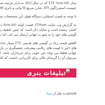
مدل ZTE Axon A41 که در 
چیپست اسنپدراگون 870، شارژ سریع 66 واتی و باتری 5000 میلی آمپر ساعتی بهره می برد.
با توجه به قیمت استثنایی دستگاه فوق، این مشخصات بس
گوشی های خود را به صورت جهانی ارسال می کند، اما به نظر می رسد Axon A41 در کشورهای دی
کاهش قیمت زیاد 
های اخیر با قیمت های رقابتی پیشرفت چشمگیری در بازا
می‌توان آن را گزینه‌ای عالی برای کاربرانی دانست که اغلب 
parseek به نقل از
یستا