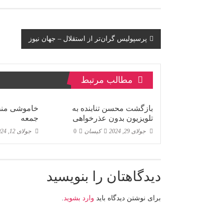
پیمایش
پرسپولیس گران‌تر از استقلال – جهان نيوز
نوشته
مطالب مرتبط
بازگشت محسن تنابنده به
خاموشی منظم
تلویزیون بدون عذرخواهی
جمعه
جولای 29, 2024
کیسان
0
جولای 12, 2024
دیدگاهتان را بنویسید
برای نوشتن دیدگاه باید
وارد بشوید
.