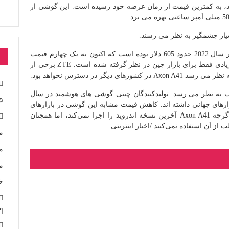
سال 2022 به بازار عرضه شد، به کمترین قیمت از زمان عرضه خود رسیده است. این گوشی از
یار چشمگیر به نظر می رسند.
به گزارش وب سایت ITHome، قیمت اولیه Axon A41 در سال 2022 حدود 605 دلار بوده است که اکنون به یک چهارم قیمت
اصلی رسیده است و شایان ذکر است که چنین تخفیف زیادی فقط برای بازار چین در نظر گرفته شده است. ZTE برخی از
گر در دسترس نخواهد بود.
در گوشی های قدیمی ZTE بسیار جذاب به نظر می رسد. تولیدکنندگان چینی گوشی های هوشمند در سال
۵
رهای جهانی داشته اند. کاهش قیمت مشابه این گوشی در بازارهای
جهانی قطعا می تواند خبر خوبی برای خریداران باشد. اگرچه Axon A41 آخرین نسخه اندروید را اجرا نمی‌کند، اما همچنان
از آن استفاده نمی‌کنند./اخبار اینترنتی
م
خ
آگ