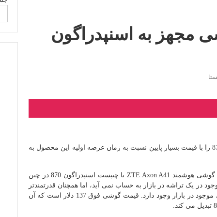
ی مجهز به اسنپدراگون
ستا
ZTE گوشی هوشمند Axon A41 با چیپست اسنپدراگون 870 را با قیمت بسیار پایین نسبت به زمان عرضه اولیه این محصول به
بر اساس گزارش زومیت، گوشی هوشمند ZTE Axon A41 با چیپست اسنپدراگون 870 در چین
 در یک تراشه در بازار به حساب نمی آید، اما همچنان قدرتمندتر
از تراشه ای است که در بسیاری از گوشی های اندرویدی موجود در بازار وجود دارد. قیمت گوشی فوق 137 دلار است که آن