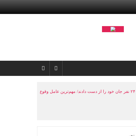
پلیس راهور: پایان طرح ترافیکی اربعین با ثبت ۶۷ میلیون تردد/ در طول ۲۰ روز، ۱۵۴ نفر در تصادفات مصدوم شدند و ۲۴ نفر جان خود را از دست دادند/ مهم‌ترین عامل وقوع
تجو