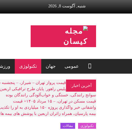
رش
شنبه, آگوست 8, 2026
ه
حتوا
مجله
کیسان
مجله
اینترنتی
کیسان
عمومی
جهان
تکنولوژی
ورزش
قیمت پرواز تهران – شیراز، – پنجشنبه ۱۵ مرداد ۱۴۰۵
آخرین اخبار:
سوانح رانندگی، خستگی و خواب‌آلودگی رانندگان بوده
قیمت مسکن در تهران، – ۱۵ مرداد ۱۴۰۵+ قیمت
واشقانی خبر واگذاری پروژه ۱۵۰ میلیاردی به او را تکذیب کرد
بیمه پارسیان، همراه زائران اربعین با پوشش های بیمه ه
تکنولوژی
مقالات