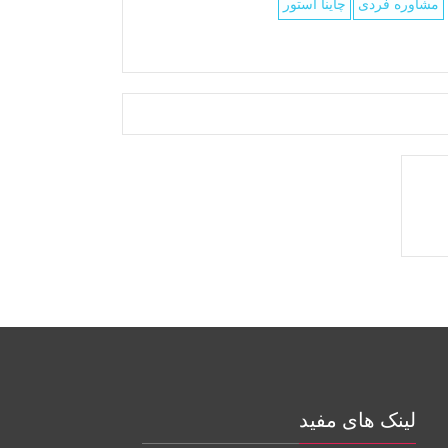
مشاوره فردی
چاینا استور
لینک های مفید