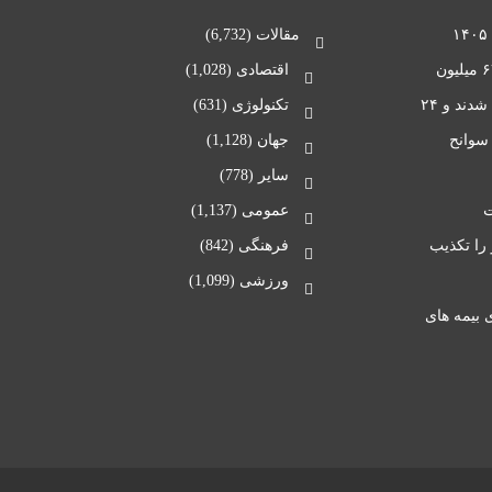
مقالات
(6,732)
پلیس راهور: پایان طرح ترافیکی اربعین با ثبت ۶۷ میلیون
اقتصادی
(1,028)
تردد/ در طول ۲۰ روز، ۱۵۴ نفر در تصادفات مصدوم شدند و ۲۴
تکنولوژی
(631)
 سوانح
جهان
(1,128)
سایر
(778)
عمومی
(1,137)
لیاردی به او را تکذیب
فرهنگی
(842)
ورزشی
(1,099)
 بیمه های