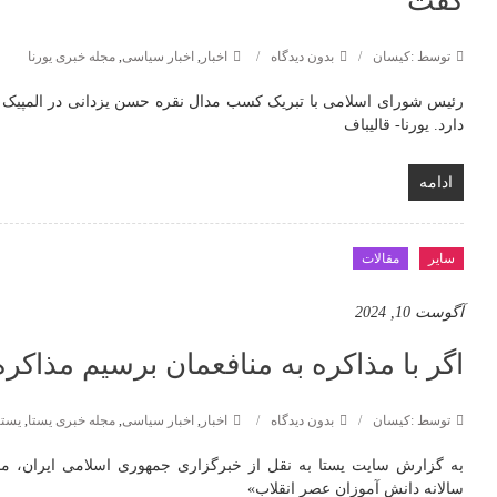
گفت
توسط :کیسان
بدون دیدگاه
اخبار
,
اخبار سیاسی
,
مجله خبری یورنا
رئیس شورای اسلامی با تبریک کسب مدال نقره حسن یزدانی در المپیک
دارد. یورنا- قالیباف
ادامه
سایر
مقالات
آگوست 10, 2024
اگر با مذاکره به منافعمان برسیم مذاکره
توسط :کیسان
بدون دیدگاه
اخبار
,
اخبار سیاسی
,
مجله خبری یستا
,
یستا
سالانه دانش آموزان عصر انقلاب»